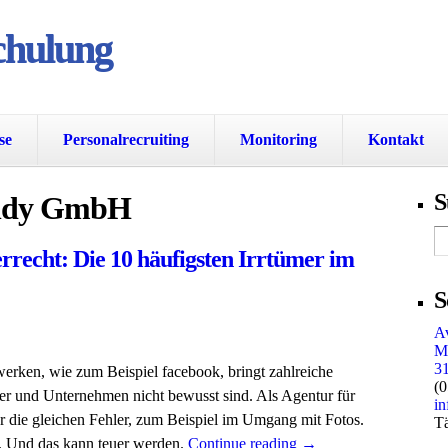
chulung
se
Personalrecruiting
Monitoring
Kontakt
S
ndy GmbH
recht: Die 10 häufigsten Irrtümer im
S
A
Ma
3
erken, wie zum Beispiel facebook, bringt zahlreiche
(
zer und Unternehmen nicht bewusst sind. Als Agentur für
i
die gleichen Fehler, zum Beispiel im Umgang mit Fotos.
Tä
. Und das kann teuer werden.
Continue reading
→