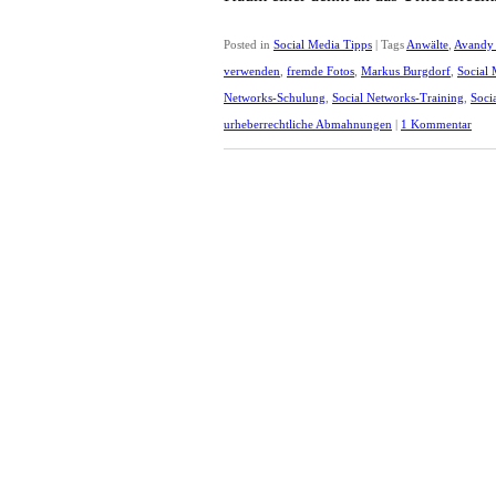
Posted in
Social Media Tipps
|
Tags
Anwälte
,
Avand
verwenden
,
fremde Fotos
,
Markus Burgdorf
,
Social 
Networks-Schulung
,
Social Networks-Training
,
Soci
urheberrechtliche Abmahnungen
|
1 Kommentar