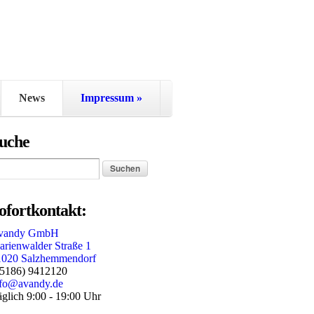
News
Impressum
»
uche
ofortkontakt:
vandy GmbH
rienwalder Straße 1
1020 Salzhemmendorf
05186) 9412120
nfo@avandy.de
glich 9:00 - 19:00 Uhr