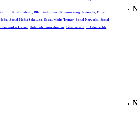
N
y GmbH
,
Bilddatenbank
,
Bilddatenbanken
,
Bildernutzung
,
Fotorecht
,
Fotos
Media
,
Social Media Schulung
,
Social Media Trainer
,
Social Networks
,
Social
al-Networks-Trainer
,
Unternehmenswebseiten
,
Urheberrecht
,
Urheberrechte
,
N