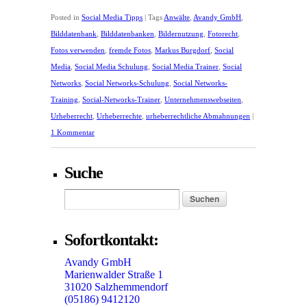
Posted in
Social Media Tipps
|
Tags
Anwälte
,
Avandy GmbH
,
Bilddatenbank
,
Bilddatenbanken
,
Bildernutzung
,
Fotorecht
,
Fotos verwenden
,
fremde Fotos
,
Markus Burgdorf
,
Social
Media
,
Social Media Schulung
,
Social Media Trainer
,
Social
Networks
,
Social Networks-Schulung
,
Social Networks-
Training
,
Social-Networks-Trainer
,
Unternehmenswebseiten
,
Urheberrecht
,
Urheberrechte
,
urheberrechtliche Abmahnungen
|
1 Kommentar
Suche
Sofortkontakt:
Avandy GmbH
Marienwalder Straße 1
31020 Salzhemmendorf
(05186) 9412120